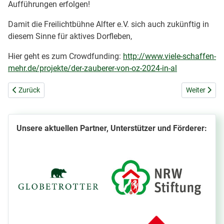
Aufführungen erfolgen!
Damit die Freilichtbühne Alfter e.V. sich auch zukünftig in
diesem Sinne für aktives Dorfleben,
Hier geht es zum Crowdfunding:
http://www.viele-schaffen-
mehr.de/projekte/der-zauberer-von-oz-2024-in-al
Vorheriger Beitrag: Hinweis zu Spendenbescheinigungen
Nächster Be
Zurück
Weiter
Unsere aktuellen Partner, Unterstützer und Förderer: