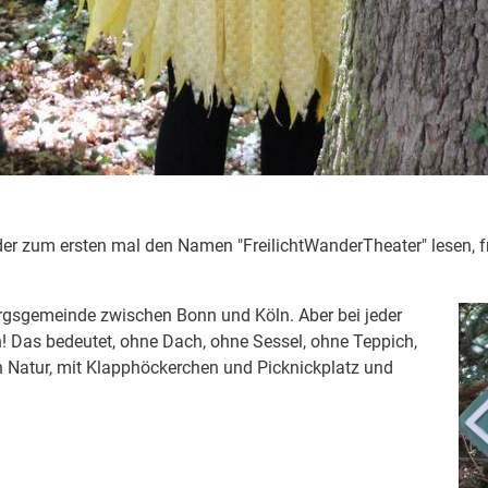
der zum ersten mal den Namen "FreilichtWanderTheater" lesen, fr
rgsgemeinde zwischen Bonn und Köln. Aber bei jeder
 Das bedeutet, ohne Dach, ohne Sessel, ohne Teppich,
en Natur, mit Klapphöckerchen und Picknickplatz und